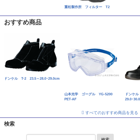
重松製作所 フィルター T2
おすすめ商品
ドンケル T-2 23.5～28.0･29.0cm
山本光学 ゴーグル YG-5200
ドンケル D
PET-AF
29.0･3
すべてのおすすめ商品を見る
検索
検索