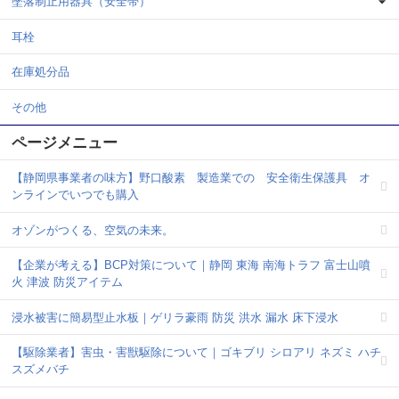
墜落制止用器具（安全帯）
耳栓
在庫処分品
その他
ページメニュー
【静岡県事業者の味方】野口酸素 製造業での 安全衛生保護具 オ
ンラインでいつでも購入
オゾンがつくる、空気の未来。
【企業が考える】BCP対策について｜静岡 東海 南海トラフ 富士山噴
火 津波 防災アイテム
浸水被害に簡易型止水板｜ゲリラ豪雨 防災 洪水 漏水 床下浸水
【駆除業者】害虫・害獣駆除について｜ゴキブリ シロアリ ネズミ ハチ
スズメバチ