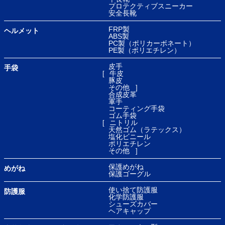
プロテクティブスニーカー
安全長靴
FRP製
ヘルメット
ABS製
PC製（ポリカーボネート）
PE製（ポリエチレン）
皮手
手袋
牛皮
豚皮
その他
合成皮革
軍手
コーティング手袋
ゴム手袋
ニトリル
天然ゴム（ラテックス）
塩化ビニール
ポリエチレン
その他
保護めがね
めがね
保護ゴーグル
使い捨て防護服
防護服
化学防護服
シューズカバー
ヘアキャップ