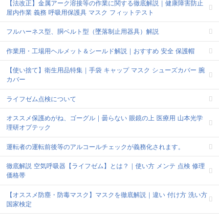
【法改正】金属アーク溶接等の作業に関する徹底解説｜健康障害防止
屋内作業 義務 呼吸用保護具 マスク フィットテスト
フルハーネス型、胴ベルト型（墜落制止用器具）解説
作業用・工場用ヘルメット＆シールド解説｜おすすめ 安全 保護帽
【使い捨て】衛生用品特集｜手袋 キャップ マスク シューズカバー 腕
カバー
ライフゼム点検について
オススメ保護めがね、ゴーグル｜曇らない 眼鏡の上 医療用 山本光学
理研オプテック
運転者の運転前後等のアルコールチェックが義務化されます。
徹底解説 空気呼吸器【ライフゼム】とは？｜使い方 メンテ 点検 修理
価格帯
【オススメ防塵・防毒マスク】マスクを徹底解説｜違い 付け方 洗い方
国家検定