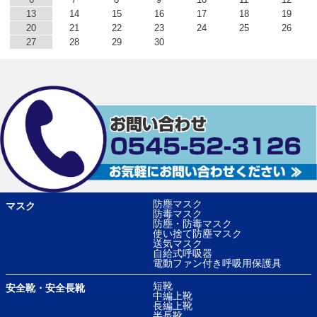
13
14
15
16
17
18
19
20
21
22
23
24
25
26
27
28
29
30
防塵マスク
マスク
防毒マスク
防塵・防毒マスク
使い捨て防塵マスク
送気マスク
自給式呼吸器
電動ファン付き呼吸用保護具
短靴
安全靴・安全長靴
中編上靴
長編上靴
半長靴