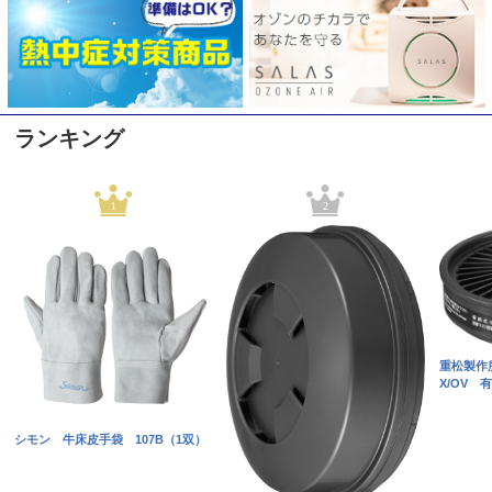
ランキング
1
2
重松製作
X/OV 
シモン 牛床皮手袋 107B（1双）