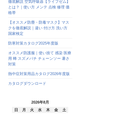
徹底解説 空気呼吸器【ライフゼム】
とは？｜使い方 メンテ 点検 修理 価
格帯
【オススメ防塵・防毒マスク】マス
クを徹底解説｜違い 付け方 洗い方
国家検定
防寒対策カタログ2025年度版
オススメ防護服｜使い捨て 感染 医療
用 蜂 スズメバチ チェーンソー 暑さ
対策
熱中症対策用品カタログ2026年度版
カタログダウンロード
2026年8月
日
月
火
水
木
金
土