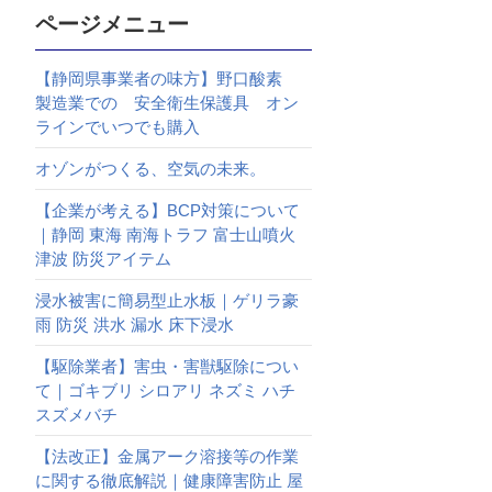
ページメニュー
【静岡県事業者の味方】野口酸素
製造業での 安全衛生保護具 オン
ラインでいつでも購入
オゾンがつくる、空気の未来。
【企業が考える】BCP対策について
｜静岡 東海 南海トラフ 富士山噴火
津波 防災アイテム
浸水被害に簡易型止水板｜ゲリラ豪
雨 防災 洪水 漏水 床下浸水
【駆除業者】害虫・害獣駆除につい
て｜ゴキブリ シロアリ ネズミ ハチ
スズメバチ
【法改正】金属アーク溶接等の作業
に関する徹底解説｜健康障害防止 屋