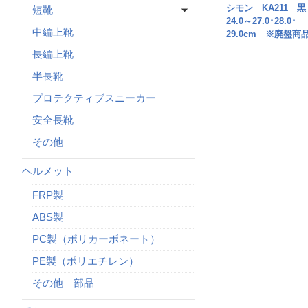
シモン KA211 
短靴
24.0～27.0･28.0･
中編上靴
29.0cm ※廃盤商
長編上靴
半長靴
プロテクティブスニーカー
安全長靴
その他
ヘルメット
FRP製
ABS製
PC製（ポリカーボネート）
PE製（ポリエチレン）
その他 部品