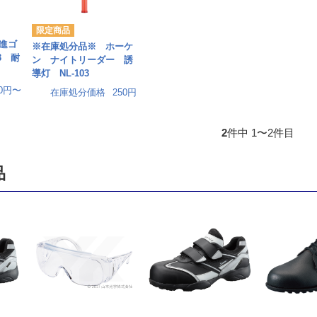
進ゴ
※在庫処分品※ ホーケ
3 耐
ン ナイトリーダー 誘
導灯 NL-103
00円〜
在庫処分価格
250円
2
件中 1〜2件目
品