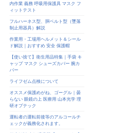
内作業 義務 呼吸用保護具 マスク フ
ィットテスト
フルハーネス型、胴ベルト型（墜落
制止用器具）解説
作業用・工場用ヘルメット＆シール
ド解説｜おすすめ 安全 保護帽
【使い捨て】衛生用品特集｜手袋 キ
ャップ マスク シューズカバー 腕カ
バー
ライフゼム点検について
オススメ保護めがね、ゴーグル｜曇
らない 眼鏡の上 医療用 山本光学 理
研オプテック
運転者の運転前後等のアルコールチ
ェックが義務化されます。