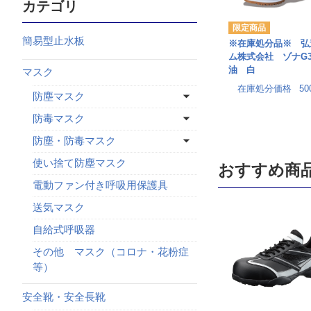
カテゴリ
簡易型止水板
※在庫処分品※ 弘
ム株式会社 ゾナG
油 白
マスク
在庫処分価格
5
防塵マスク
防毒マスク
防塵・防毒マスク
使い捨て防塵マスク
おすすめ商
電動ファン付き呼吸用保護具
送気マスク
自給式呼吸器
その他 マスク（コロナ・花粉症
等）
安全靴・安全長靴