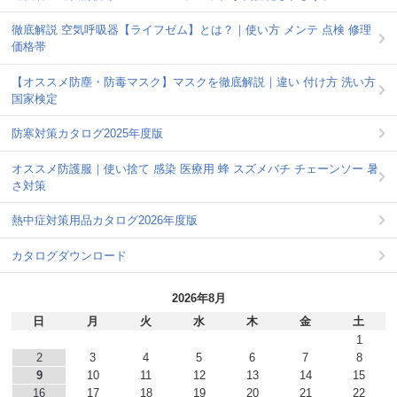
徹底解説 空気呼吸器【ライフゼム】とは？｜使い方 メンテ 点検 修理
価格帯
【オススメ防塵・防毒マスク】マスクを徹底解説｜違い 付け方 洗い方
国家検定
防寒対策カタログ2025年度版
オススメ防護服｜使い捨て 感染 医療用 蜂 スズメバチ チェーンソー 暑
さ対策
熱中症対策用品カタログ2026年度版
カタログダウンロード
2026年8月
日
月
火
水
木
金
土
1
2
3
4
5
6
7
8
9
10
11
12
13
14
15
16
17
18
19
20
21
22