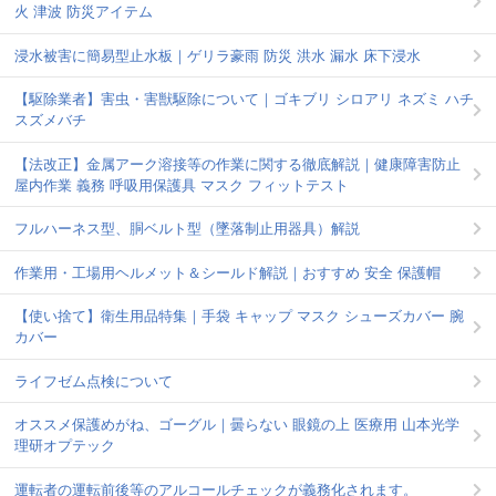
火 津波 防災アイテム
浸水被害に簡易型止水板｜ゲリラ豪雨 防災 洪水 漏水 床下浸水
【駆除業者】害虫・害獣駆除について｜ゴキブリ シロアリ ネズミ ハチ
スズメバチ
【法改正】金属アーク溶接等の作業に関する徹底解説｜健康障害防止
屋内作業 義務 呼吸用保護具 マスク フィットテスト
フルハーネス型、胴ベルト型（墜落制止用器具）解説
作業用・工場用ヘルメット＆シールド解説｜おすすめ 安全 保護帽
【使い捨て】衛生用品特集｜手袋 キャップ マスク シューズカバー 腕
カバー
ライフゼム点検について
オススメ保護めがね、ゴーグル｜曇らない 眼鏡の上 医療用 山本光学
理研オプテック
運転者の運転前後等のアルコールチェックが義務化されます。