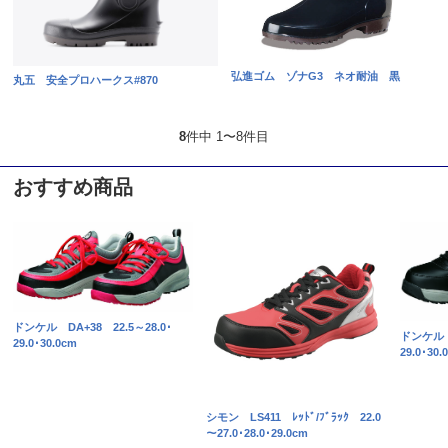
弘進ゴム ゾナG3 ネオ耐油 黒
丸五 安全プロハークス#870
8
件中 1〜8件目
おすすめ商品
ドンケル DA+38 22.5～28.0･
ドンケル W
29.0･30.0cm
29.0･30.
シモン LS411 ﾚｯﾄﾞ/ﾌﾞﾗｯｸ 22.0
～27.0･28.0･29.0cm