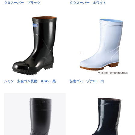
００スーパー ブラック
００スーパー ホワイト
シモン 安全ゴム長靴 ＃845 黒
弘進ゴム ゾナG5 白