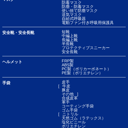
防毒マスク
防塵・防毒マスク
使い捨て防塵マスク
送気マスク
自給式呼吸器
電動ファン付き呼吸用保護具
短靴
安全靴・安全長靴
中編上靴
長編上靴
半長靴
プロテクティブスニーカー
安全長靴
FRP製
ヘルメット
ABS製
PC製（ポリカーボネート）
PE製（ポリエチレン）
皮手
手袋
牛皮
豚皮
その他
合成皮革
軍手
コーティング手袋
ゴム手袋
ニトリル
天然ゴム（ラテックス）
塩化ビニール
ポリエチレン