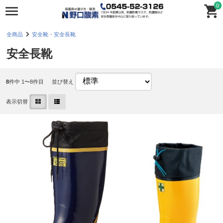
0
全商品
安全靴・安全長靴
安全長靴
8
件中 1〜8件目
並び替え
表示切替