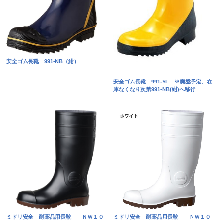
安全ゴム長靴 991-NB（紺）
安全ゴム長靴 991-YL ※廃盤予定。在
庫なくなり次第991-NB(紺)へ移行
ミドリ安全 耐薬品用長靴 ＮＷ１０
ミドリ安全 耐薬品用長靴 ＮＷ１０