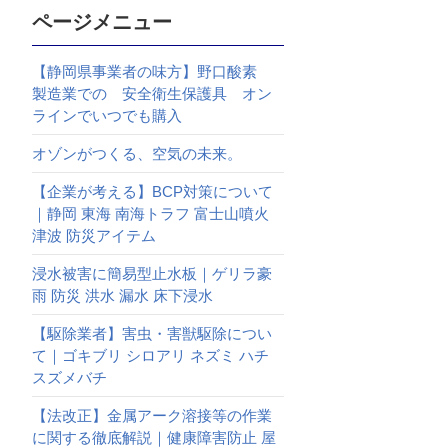
ページメニュー
【静岡県事業者の味方】野口酸素
製造業での 安全衛生保護具 オン
ラインでいつでも購入
オゾンがつくる、空気の未来。
【企業が考える】BCP対策について
｜静岡 東海 南海トラフ 富士山噴火
津波 防災アイテム
浸水被害に簡易型止水板｜ゲリラ豪
雨 防災 洪水 漏水 床下浸水
【駆除業者】害虫・害獣駆除につい
て｜ゴキブリ シロアリ ネズミ ハチ
スズメバチ
【法改正】金属アーク溶接等の作業
に関する徹底解説｜健康障害防止 屋