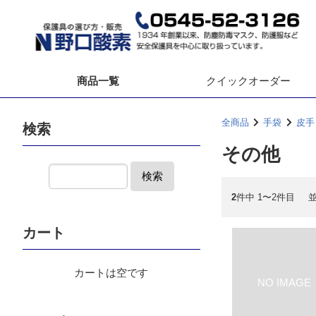
商品一覧
クイック
オーダー
全商品
手袋
皮手
検索
その他
検索
2
件中 1〜2件目
カート
カートは空です