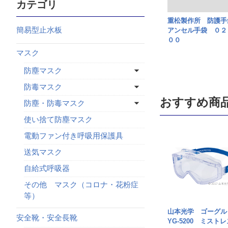
カテゴリ
重松製作所 防護
簡易型止水板
アンセル手袋 ０２
００
マスク
防塵マスク
防毒マスク
おすすめ商
防塵・防毒マスク
使い捨て防塵マスク
電動ファン付き呼吸用保護具
送気マスク
自給式呼吸器
その他 マスク（コロナ・花粉症
等）
山本光学 ゴーグ
安全靴・安全長靴
YG-5200 ミストレ