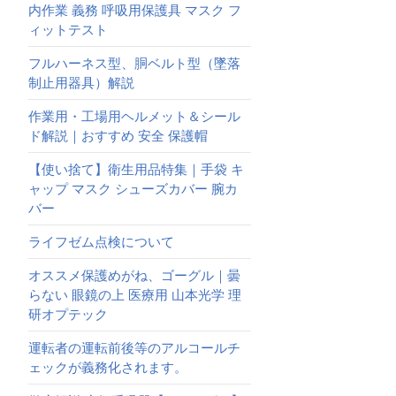
内作業 義務 呼吸用保護具 マスク フ
ィットテスト
フルハーネス型、胴ベルト型（墜落
制止用器具）解説
作業用・工場用ヘルメット＆シール
ド解説｜おすすめ 安全 保護帽
【使い捨て】衛生用品特集｜手袋 キ
ャップ マスク シューズカバー 腕カ
バー
ライフゼム点検について
オススメ保護めがね、ゴーグル｜曇
らない 眼鏡の上 医療用 山本光学 理
研オプテック
運転者の運転前後等のアルコールチ
ェックが義務化されます。