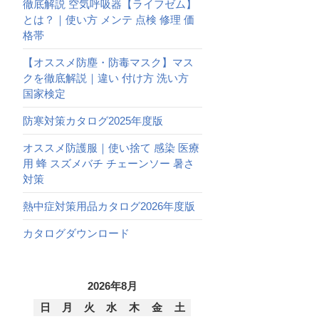
徹底解説 空気呼吸器【ライフゼム】
とは？｜使い方 メンテ 点検 修理 価
格帯
【オススメ防塵・防毒マスク】マス
クを徹底解説｜違い 付け方 洗い方
国家検定
防寒対策カタログ2025年度版
オススメ防護服｜使い捨て 感染 医療
用 蜂 スズメバチ チェーンソー 暑さ
対策
熱中症対策用品カタログ2026年度版
カタログダウンロード
2026年8月
日
月
火
水
木
金
土