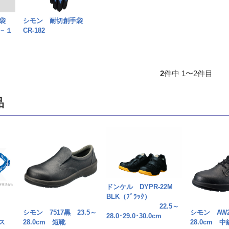
手袋
シモン 耐切創手袋
－１
CR-182
2
件中 1〜2件目
品
ドンケル DYPR-22M
BLK（ﾌﾞﾗｯｸ）
22.5～
ル
シモン 7517黒 23.5～
シモン AW2
28.0･29.0･30.0cm
ス
28.0cm 短靴
28.0cm 