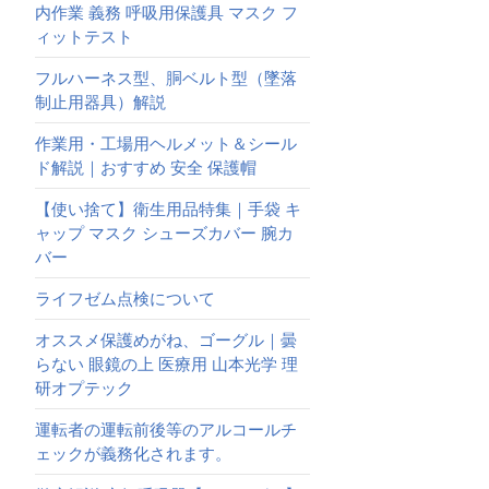
内作業 義務 呼吸用保護具 マスク フ
ィットテスト
フルハーネス型、胴ベルト型（墜落
制止用器具）解説
作業用・工場用ヘルメット＆シール
ド解説｜おすすめ 安全 保護帽
【使い捨て】衛生用品特集｜手袋 キ
ャップ マスク シューズカバー 腕カ
バー
ライフゼム点検について
オススメ保護めがね、ゴーグル｜曇
らない 眼鏡の上 医療用 山本光学 理
研オプテック
運転者の運転前後等のアルコールチ
ェックが義務化されます。