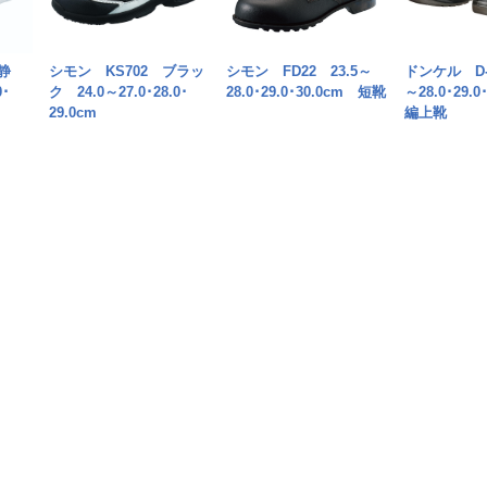
静
シモン KS702 ブラッ
シモン FD22 23.5～
ドンケル D-7
0･
ク 24.0～27.0･28.0･
28.0･29.0･30.0cm 短靴
～28.0･29.
29.0cm
編上靴