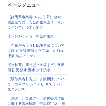
ページメニュー
【静岡県事業者の味方】野口酸素
製造業での 安全衛生保護具 オン
ラインでいつでも購入
オゾンがつくる、空気の未来。
【企業が考える】BCP対策について
｜静岡 東海 南海トラフ 富士山噴火
津波 防災アイテム
浸水被害に簡易型止水板｜ゲリラ豪
雨 防災 洪水 漏水 床下浸水
【駆除業者】害虫・害獣駆除につい
て｜ゴキブリ シロアリ ネズミ ハチ
スズメバチ
【法改正】金属アーク溶接等の作業
に関する徹底解説｜健康障害防止 屋