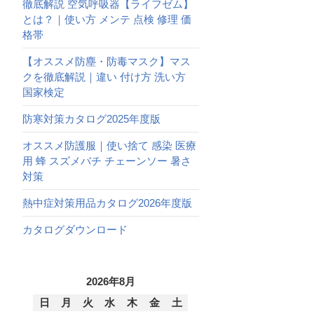
徹底解説 空気呼吸器【ライフゼム】
とは？｜使い方 メンテ 点検 修理 価
格帯
【オススメ防塵・防毒マスク】マス
クを徹底解説｜違い 付け方 洗い方
国家検定
防寒対策カタログ2025年度版
オススメ防護服｜使い捨て 感染 医療
用 蜂 スズメバチ チェーンソー 暑さ
対策
熱中症対策用品カタログ2026年度版
カタログダウンロード
2026年8月
日
月
火
水
木
金
土